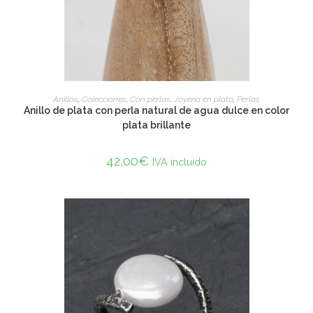
ADD TO CART
Anillos
,
Colecciones
,
Con perlas
,
Joyería en plata
,
Perlas
Anillo de plata con perla natural de agua dulce en color
plata brillante
42,00
€
IVA incluido