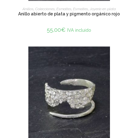
ADD TO CART
Anillos
,
Colecciones
,
Esmaltes
,
Esmaltes
,
Joyería en plata
Anillo abierto de plata y pigmento orgánico rojo
55,00
€
IVA incluido