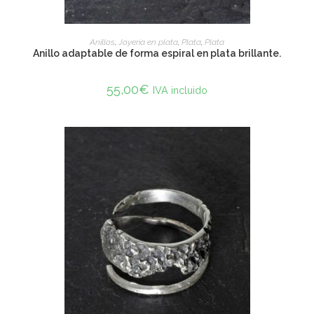
ADD TO CART
Anillos
,
Joyería en plata
,
Plata
,
Plata
Anillo adaptable de forma espiral en plata brillante.
55,00
€
IVA incluido