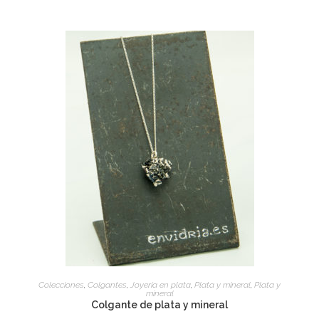
SELECT OPTIONS
Colecciones
,
Colgantes
,
Joyería en plata
,
Plata y mineral
,
Plata y
mineral
Colgante de plata y mineral