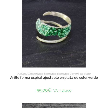
ADD TO CART
Anillos
,
Colecciones
,
Esmaltes
,
Esmaltes
,
Joyería en plata
Anillo forma espiral ajustable en plata de color verde
55,00
€
IVA incluido