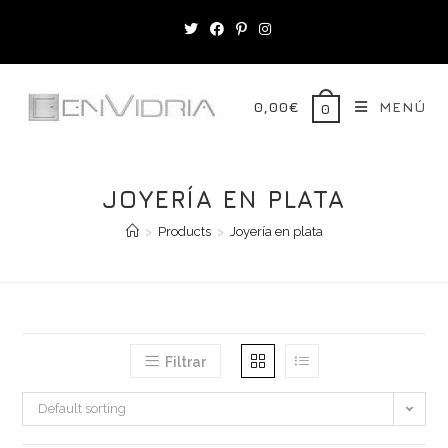
Saltar
al
contenido
0,00
€
MENÚ
0
JOYERÍA EN PLATA
>
Products
>
Joyería en plata
Filtrar
Default sorting