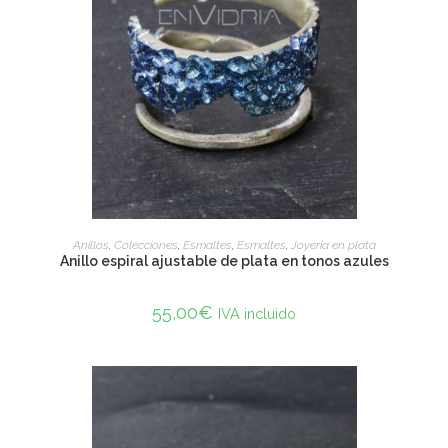
ADD TO CART
Anillos
,
Colecciones
,
Esmaltes
,
Esmaltes
,
Joyería en plata
Anillo espiral ajustable de plata en tonos azules
55,00
€
IVA incluido