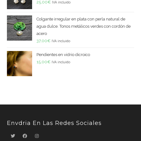
25,00
€
IVA incluido
Colgante irregular en plata con perla natural de
agua dulce. Tonos metálicos verdes con cordón de
acero
37,00
€
IVA incluido
Pendientes en vidrio dicroico
15,00
€
IVA incluido
Envdria En Las Redes Sociales