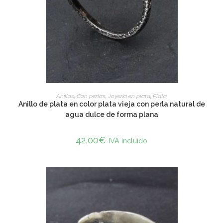
ADD TO CART
Anillos
,
Con perlas
,
Joyería en plata
,
Plata
Anillo de plata en color plata vieja con perla natural de
agua dulce de forma plana
42,00
€
IVA incluido