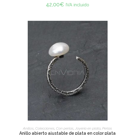
42,00
€
IVA incluido
ADD TO CART
Anillos
,
Colecciones
,
Con perlas
,
Joyería en plata
,
Perlas
Anillo abierto ajustable de plata en color plata