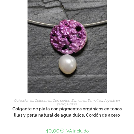
ADD TO CART
Colecciones
,
Colgantes
,
Con perlas
,
Esmaltes
,
Esmaltes
,
Joyería en
plata
,
Perlas
Colgante de plata con pigmentos orgánicos en tonos
lilas y perla natural de agua dulce. Cordón de acero
40,00
€
IVA incluido