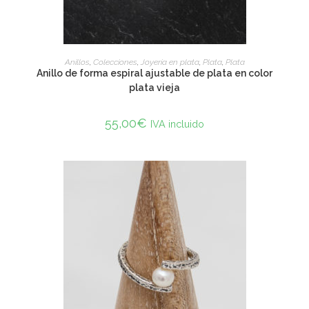
ADD TO CART
Anillos
,
Colecciones
,
Joyería en plata
,
Plata
,
Plata
Anillo de forma espiral ajustable de plata en color
plata vieja
55,00
€
IVA incluido