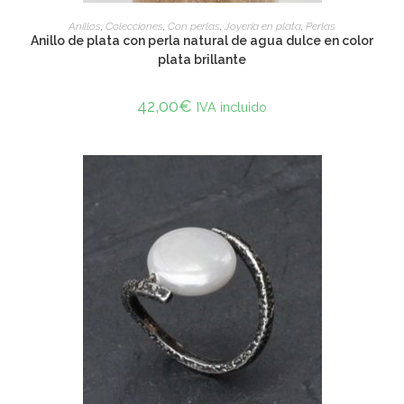
ADD TO CART
Anillos
,
Colecciones
,
Con perlas
,
Joyería en plata
,
Perlas
Anillo de plata con perla natural de agua dulce en color
plata brillante
42,00
€
IVA incluido