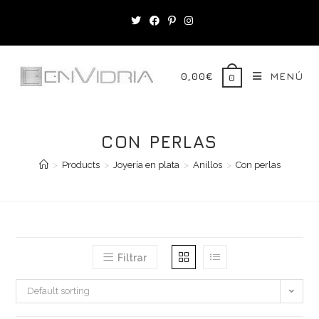
Saltar
al
contenido
0,00
€
MENÚ
0
CON PERLAS
>
Products
>
Joyería en plata
>
Anillos
>
Con perlas
Filtrar
Default sorting