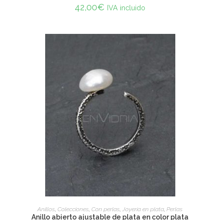
42,00
€
IVA incluido
ADD TO CART
Anillos
,
Colecciones
,
Con perlas
,
Joyería en plata
,
Perlas
Anillo abierto ajustable de plata en color plata