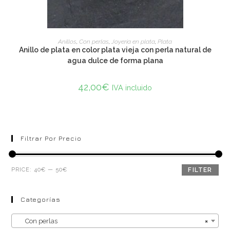
ADD TO CART
Anillos
,
Con perlas
,
Joyería en plata
,
Plata
Anillo de plata en color plata vieja con perla natural de
agua dulce de forma plana
42,00
€
IVA incluido
Filtrar Por Precio
PRICE:
40€
—
50€
FILTER
Categorías
Con perlas
×