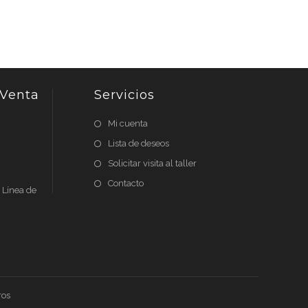
 Venta
Servicios
Mi cuenta
Lista de deseos
Solicitar visita al taller
Contacto
n Línea de
ros