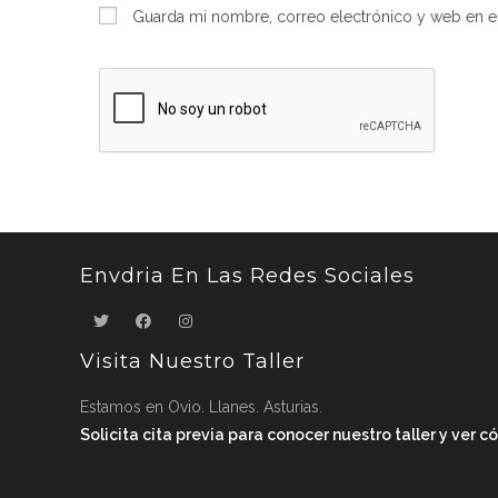
nombre
Guarda mi nombre, correo electrónico y web en e
o
nombre
de
usuario
para
comentar
Envdria En Las Redes Sociales
Visita Nuestro Taller
Estamos en Ovio. Llanes. Asturias.
Solicita cita previa para conocer nuestro taller y ver 