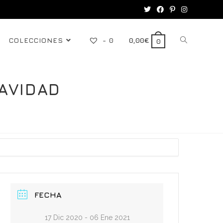
COLECCIONES
-
0
0,00
€
0
AVIDAD
FECHA
17 Dic 2020
- 06 Ene 2021