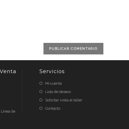
L
b
cional)
 Venta
Servicios
Mi cuenta
Lista de deseos
Solicitar visita al taller
Contacto
n Línea de