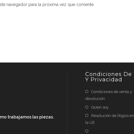
dirección
UR
ste navegador para la próxima vez que comente.
de
de
correo
tu
electrónico
we
para
(op
comentar
Condiciones De
Y Privacidad
Condiciones de venta y
devolución
Quien soy
Resolución de litigios e
cómo trabajamos las piezas.
la UE