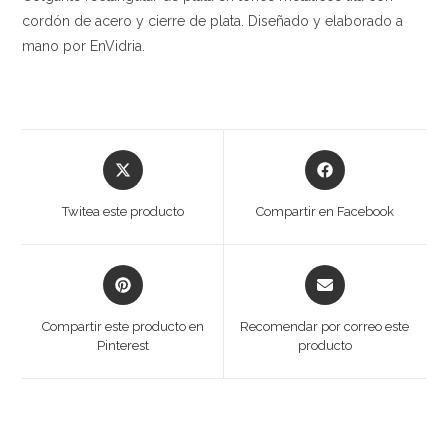
cordón de acero y cierre de plata. Diseñado y elaborado a
mano por EnVidria.
Opens
Opens
in
in
a
a
Twitea este producto
Compartir en Facebook
new
new
window
window
Opens
Opens
in
in
a
a
Compartir este producto en
Recomendar por correo este
new
new
Pinterest
producto
window
window