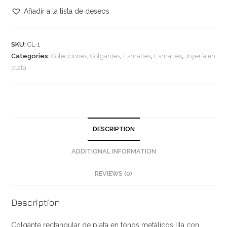
en
Añadir a la lista de deseos
plata
de
SKU:
CL-1
color
Categories:
Colecciones
,
Colgantes
,
Esmaltes
,
Esmaltes
,
Joyería en
lila
plata
con
cordón
de
acero
quantity
DESCRIPTION
ADDITIONAL INFORMATION
REVIEWS (0)
Description
Colgante rectangular de plata en tonos metálicos lila con