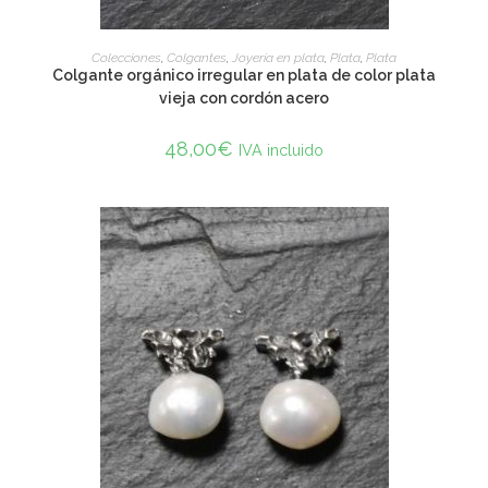
ADD TO CART
Colecciones
,
Colgantes
,
Joyería en plata
,
Plata
,
Plata
Colgante orgánico irregular en plata de color plata
vieja con cordón acero
48,00
€
IVA incluido