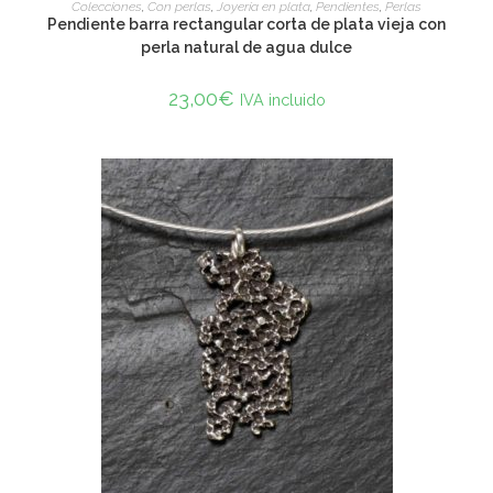
ADD TO CART
Colecciones
,
Con perlas
,
Joyería en plata
,
Pendientes
,
Perlas
Pendiente barra rectangular corta de plata vieja con
perla natural de agua dulce
23,00
€
IVA incluido