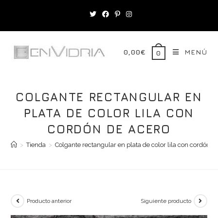
Saltar
al
contenido
0,00
€
MENÚ
0
COLGANTE RECTANGULAR EN
PLATA DE COLOR LILA CON
CORDÓN DE ACERO
>
Tienda
>
Colgante rectangular en plata de color lila con cordón d
Producto anterior
Siguiente producto