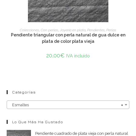
ADD TO CART
Colecciones
,
Con perlas
,
Joyería en plata
,
Pendientes
,
Perlas
Pendiente triangular con perla natural de gua dulce en
plata de color plata vieja
20,00
€
IVA incluido
Categorías
Esmaltes
×
Lo Que Más Ha Gustado
Pendiente cuadrado de plata vieja con perla natural