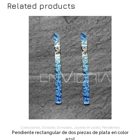
Related products
ADD TO CART
Colecciones
,
Esmalte
,
Esmaltes
,
Joyería en plata
,
Pendientes
Pendiente rectangular de dos piezas de plata en color
azul