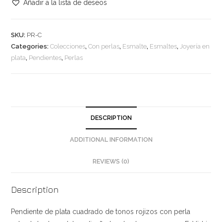
de
Añadir a la lista de deseos
colores
rojizos
SKU:
PR-C
en
Categories:
Colecciones
,
Con perlas
,
Esmalte
,
Esmaltes
,
Joyería en
plata
plata
,
Pendientes
,
Perlas
con
perla
natural
de
agua
DESCRIPTION
dulce
quantity
ADDITIONAL INFORMATION
REVIEWS (0)
Description
Pendiente de plata cuadrado de tonos rojizos con perla