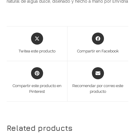
natural de algua dulce, diseñado y hecho a mano por EnVidria
Opens
Opens
in
in
a
a
Twitea este producto
Compartir en Facebook
new
new
window
window
Opens
Opens
in
in
a
a
Compartir este producto en
Recomendar por correo este
new
new
Pinterest
producto
window
window
Related products