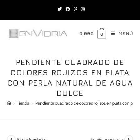
Saltar
al
contenido
0,00
€
MENÚ
0
PENDIENTE CUADRADO DE
COLORES ROJIZOS EN PLATA
CON PERLA NATURAL DE AGUA
DULCE
>
Tienda
>
Pendiente cuadrado de colores rojizos en plata con perl
Producto anterior
Siguiente producto