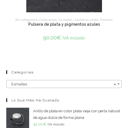
ADD TO CART
Sin categorizar
,
Colecciones
,
Esmaltes
,
Joyería en plata
,
Pulseras
Pulsera de plata y pigmentos azules
90,00
€
IVA incluido
Categorías
Esmaltes
×
Lo Que Más Ha Gustado
Anillo de plata en color plata vieja con perla natural
de agua dulce de forma plana
42,00
€
IVA incluido