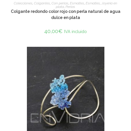
ADD TO CART
Colecciones
,
Colgantes
,
Con perlas
,
Esmaltes
,
Esmaltes
,
Joyería en
plata
,
Perlas
Colgante redondo color rojo con perla natural de agua
dulce en plata
40,00
€
IVA incluido