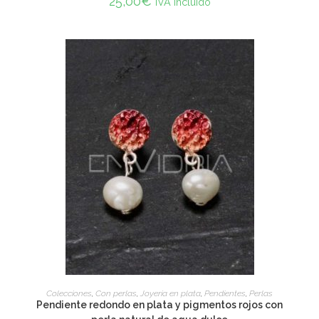
25,00
€
IVA incluido
ADD TO CART
Colecciones
,
Con perlas
,
Joyería en plata
,
Pendientes
,
Perlas
Pendiente redondo en plata y pigmentos rojos con