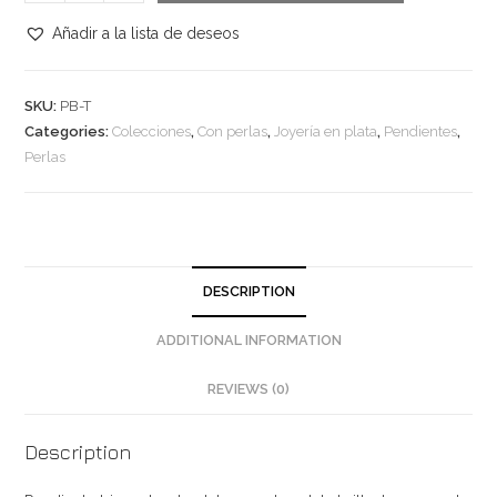
triangular
de
Añadir a la lista de deseos
plata
en
SKU:
PB-T
color
Categories:
Colecciones
,
Con perlas
,
Joyería en plata
,
Pendientes
,
plata
Perlas
brillante
con
perla
natural
de
DESCRIPTION
agua
dulce
ADDITIONAL INFORMATION
quantity
REVIEWS (0)
Description