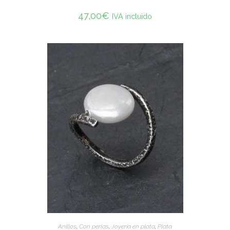
47,00
€
IVA incluido
ADD TO CART
Anillos
,
Con perlas
,
Joyería en plata
,
Plata