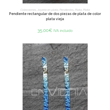
ADD TO CART
Colecciones
,
Joyería en plata
,
Pendientes
,
Plata
,
Plata
Pendiente rectangular de dos piezas de plata de color
plata vieja
35,00
€
IVA incluido