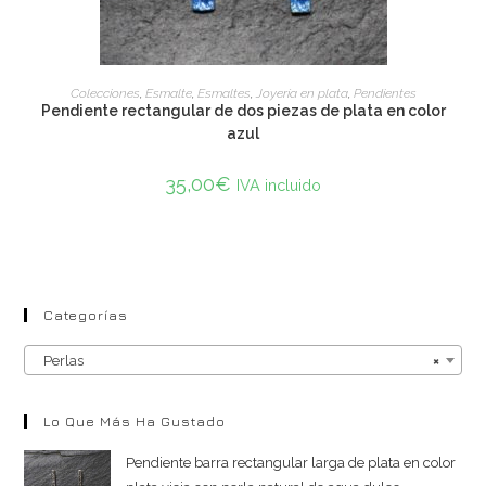
ADD TO CART
Colecciones
,
Esmalte
,
Esmaltes
,
Joyería en plata
,
Pendientes
Pendiente rectangular de dos piezas de plata en color
azul
35,00
€
IVA incluido
Categorías
Perlas
×
Lo Que Más Ha Gustado
Pendiente barra rectangular larga de plata en color