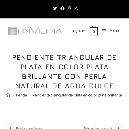
Saltar
al
contenido
0,00
€
MENÚ
0
PENDIENTE TRIANGULAR DE
PLATA EN COLOR PLATA
BRILLANTE CON PERLA
NATURAL DE AGUA DULCE
>
Tienda
>
Pendiente triangular de plata en color plata brillante co
Producto anterior
Siguiente producto