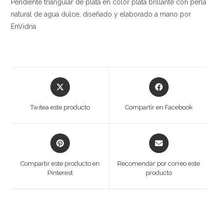
Pendiente triangular de plata en color plata brillante con perla
natural de agua dulce, diseñado y elaborado a mano por
EnVidria
Opens
Opens
in
in
a
a
Twitea este producto
Compartir en Facebook
new
new
window
window
Opens
Opens
in
in
a
a
Compartir este producto en
Recomendar por correo este
new
new
Pinterest
producto
window
window