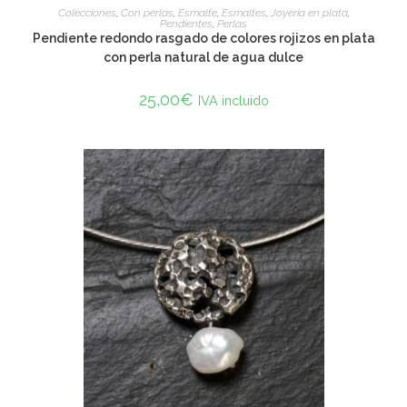
ADD TO CART
Colecciones
,
Con perlas
,
Esmalte
,
Esmaltes
,
Joyería en plata
,
Pendientes
,
Perlas
Pendiente redondo rasgado de colores rojizos en plata
con perla natural de agua dulce
25,00
€
IVA incluido