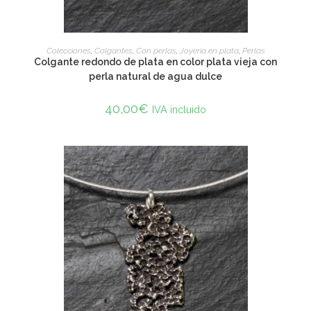
ADD TO CART
Colecciones
,
Colgantes
,
Con perlas
,
Joyería en plata
,
Perlas
Colgante redondo de plata en color plata vieja con
perla natural de agua dulce
40,00
€
IVA incluido