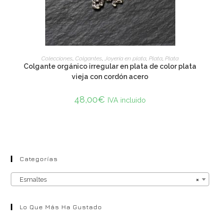
ADD TO CART
Colecciones
,
Colgantes
,
Joyería en plata
,
Plata
,
Plata
Colgante orgánico irregular en plata de color plata
vieja con cordón acero
48,00
€
IVA incluido
Categorías
Esmaltes
×
Lo Que Más Ha Gustado