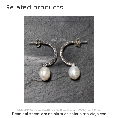
Related products
ADD TO CART
Colecciones
,
Con perlas
,
Joyería en plata
,
Pendientes
,
Perlas
Pendiente semi aro de plata en color plata vieja con