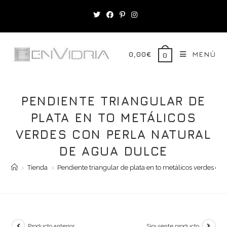
Saltar
al
contenido
0,00
€
MENÚ
0
PENDIENTE TRIANGULAR DE
PLATA EN TO METÁLICOS
VERDES CON PERLA NATURAL
DE AGUA DULCE
>
Tienda
>
Pendiente triangular de plata en to metálicos verdes co
Producto anterior
Siguiente producto