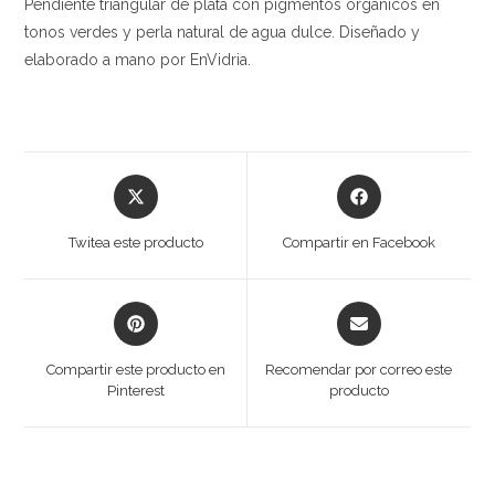
Pendiente triangular de plata con pigmentos orgánicos en
tonos verdes y perla natural de agua dulce. Diseñado y
elaborado a mano por EnVidria.
Opens
Opens
in
in
a
a
Twitea este producto
Compartir en Facebook
new
new
window
window
Opens
Opens
in
in
a
a
Compartir este producto en
Recomendar por correo este
new
new
Pinterest
producto
window
window