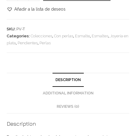
triangular
de
Añadir a la lista de deseos
plata
en
SKU:
PV-T
to
Categories:
Colecciones
,
Con perlas
,
Esmalte
,
Esmaltes
,
Joyería en
metálicos
plata
,
Pendientes
,
Perlas
verdes
con
perla
natural
de
DESCRIPTION
agua
dulce
ADDITIONAL INFORMATION
quantity
REVIEWS (0)
Description