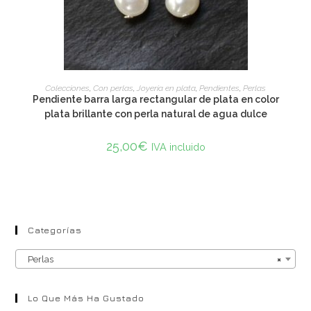
ADD TO CART
Colecciones
,
Con perlas
,
Joyería en plata
,
Pendientes
,
Perlas
Pendiente barra larga rectangular de plata en color
plata brillante con perla natural de agua dulce
25,00
€
IVA incluido
Categorías
Perlas
×
Lo Que Más Ha Gustado