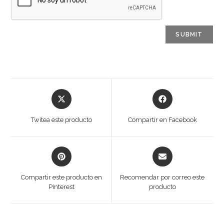
Opens
Opens
in
in
a
a
Twitea este producto
Compartir en Facebook
new
new
window
window
Opens
Opens
in
in
a
a
Compartir este producto en
Recomendar por correo este
new
new
Pinterest
producto
window
window