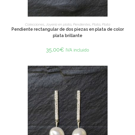
ADD TO CART
Colecciones
,
Joyería en plata
,
Pendientes
,
Plata
,
Plata
Pendiente rectangular de dos piezas en plata de color
plata brillante
35,00
€
IVA incluido