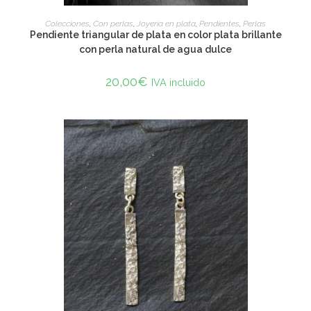
ADD TO CART
Colecciones
,
Con perlas
,
Joyería en plata
,
Pendientes
,
Perlas
Pendiente triangular de plata en color plata brillante
con perla natural de agua dulce
20,00
€
IVA incluido