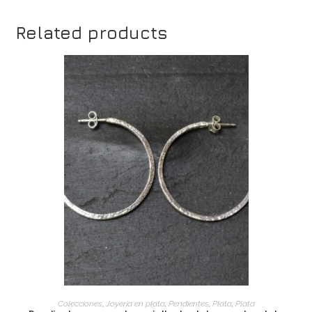
Related products
ADD TO CART
Colecciones
,
Joyería en plata
,
Pendientes
,
Plata
,
Plata