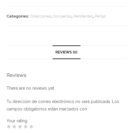
cultivada
con
Categories:
Colecciones
,
Con perlas
,
Pendientes
,
Perlas
forma
alargada
y
plata
quantity
REVIEWS (0)
Reviews
There are no reviews yet.
Tu dirección de correo electrónico no será publicada.
Los
campos obligatorios están marcados con
*
Your rating
*