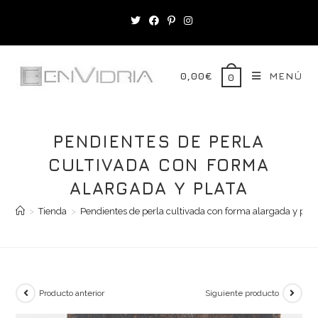
Saltar
al
contenido
0,00
€
MENÚ
0
PENDIENTES DE PERLA
CULTIVADA CON FORMA
ALARGADA Y PLATA
>
Tienda
>
Pendientes de perla cultivada con forma alargada y plat
Producto anterior
Siguiente producto