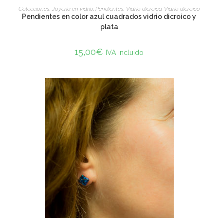
ADD TO CART
Colecciones
,
Joyería en vidrio
,
Pendientes
,
Vidrio dicroico
,
Vidrio dicroico
Pendientes en color azul cuadrados vidrio dicroico y
plata
15,00
€
IVA incluido