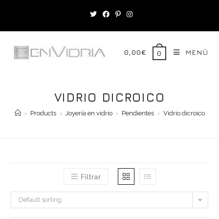
Saltar
al
contenido
0,00
€
MENÚ
0
VIDRIO DICROICO
>
Products
>
Joyería en vidrio
>
Pendientes
>
Vidrio dicroico
Filtrar
Default sorting