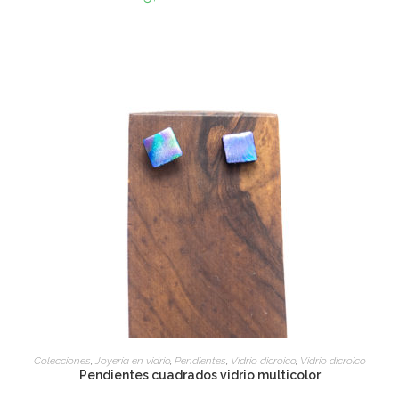
ADD TO CART
Colecciones
,
Joyería en vidrio
,
Pendientes
,
Vidrio dicroico
,
Vidrio dicroico
Pendientes cuadrados vidrio multicolor