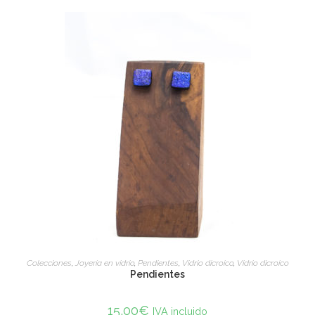
ADD TO CART
Colecciones
,
Joyería en vidrio
,
Pendientes
,
Vidrio dicroico
,
Vidrio dicroico
Pendientes
15,00
€
IVA incluido