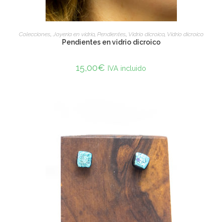
ADD TO CART
Colecciones
,
Joyería en vidrio
,
Pendientes
,
Vidrio dicroico
,
Vidrio dicroico
Pendientes en vidrio dicroico
15,00
€
IVA incluido