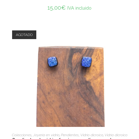
15,00
€
IVA incluido
AGOTADO
READ MORE
Colecciones
,
Joyería en vidrio
,
Pendientes
,
Vidrio dicroico
,
Vidrio dicroico