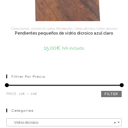
ADD TO CART
Colecciones
,
Joyería en vidrio
,
Pendientes
,
Vidrio dicroico
,
Vidrio dicroico
Pendientes pequeños de vidrio dicroico azul claro
15,00
€
IVA incluido
Filtrar Por Precio
PRICE:
10€
—
20€
FILTER
Categorías
Vidrio dicroico
×