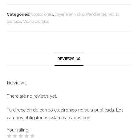
vidrio
dicroico
Categories:
Colecciones
,
Joyería en vidrio
,
Pendientes
,
Vidrio
azul
dicroico
,
Vidrio dicroico
claro
quantity
REVIEWS (0)
Reviews
There are no reviews yet.
Tu dirección de correo electrónico no será publicada.
Los
campos obligatorios están marcados con
*
Your rating
*