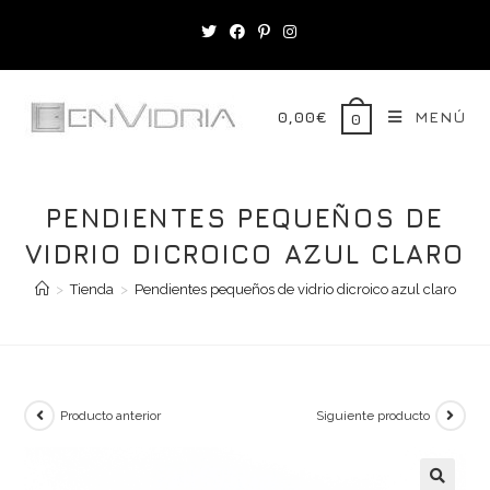
Saltar
al
contenido
0,00
€
MENÚ
0
PENDIENTES PEQUEÑOS DE
VIDRIO DICROICO AZUL CLARO
>
Tienda
>
Pendientes pequeños de vidrio dicroico azul claro
Producto anterior
Siguiente producto