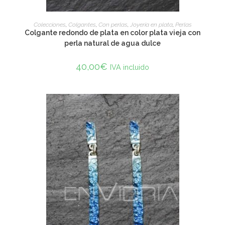
ADD TO CART
Colecciones
,
Colgantes
,
Con perlas
,
Joyería en plata
,
Perlas
Colgante redondo de plata en color plata vieja con
perla natural de agua dulce
40,00
€
IVA incluido