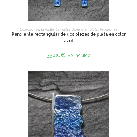
ADD TO CART
Colecciones
,
Esmalte
,
Esmaltes
,
Joyería en plata
,
Pendientes
Pendiente rectangular de dos piezas de plata en color
azul
35,00
€
IVA incluido