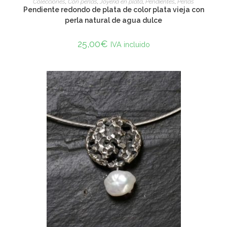
Colecciones
,
Con perlas
,
Joyería en plata
,
Pendientes
,
Perlas
Pendiente redondo de plata de color plata vieja con
perla natural de agua dulce
25,00
€
IVA incluido