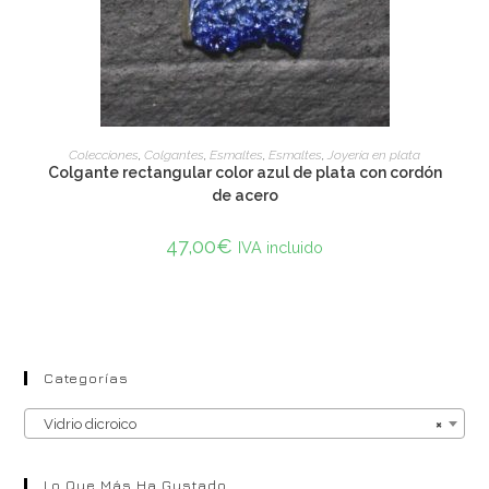
ADD TO CART
Colecciones
,
Colgantes
,
Esmaltes
,
Esmaltes
,
Joyería en plata
Colgante rectangular color azul de plata con cordón
de acero
47,00
€
IVA incluido
Categorías
Vidrio dicroico
×
Lo Que Más Ha Gustado