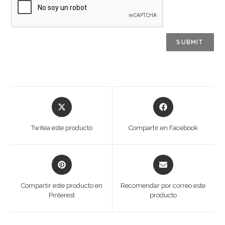
Opens
Opens
in
in
a
a
Twitea este producto
Compartir en Facebook
new
new
window
window
Opens
Opens
in
in
a
a
Compartir este producto en
Recomendar por correo este
new
new
Pinterest
producto
window
window