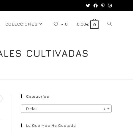
COLECCIONES
-
0
0,00
€
0
ALES CULTIVADAS
Categorías
s
Perlas
×
Lo Que Más Ha Gustado
o