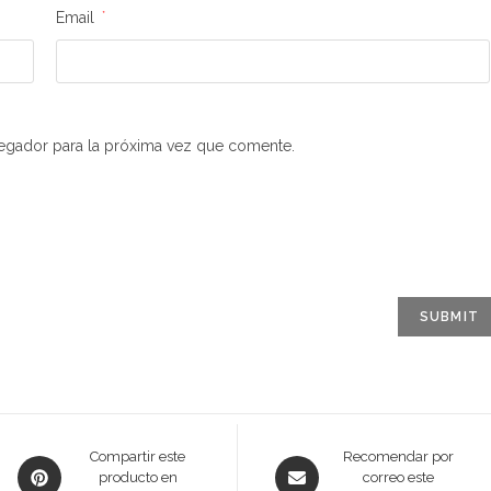
Email
*
egador para la próxima vez que comente.
Opens
Opens
Compartir este
Recomendar por
producto en
correo este
in
in