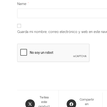
Name
*
Guarda mi nombre, correo electrónico y web en este nav
Opens
Twitea
Opens
Compartir
este
in
en
in
product