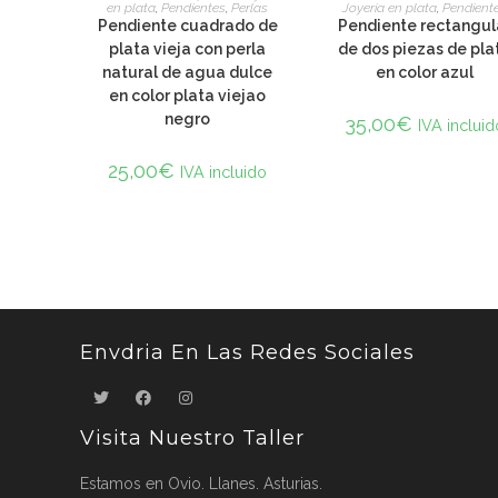
en plata
,
Pendientes
,
Perlas
Joyería en plata
,
Pendient
Pendiente cuadrado de
Pendiente rectangul
plata vieja con perla
de dos piezas de pla
natural de agua dulce
en color azul
en color plata viejao
negro
35,00
€
IVA incluid
25,00
€
IVA incluido
Envdria En Las Redes Sociales
Visita Nuestro Taller
Estamos en Ovio. Llanes. Asturias.