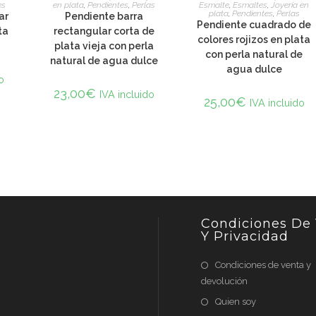
es
en plata
,
Pendientes
,
Perlas
Esmalte
,
Esmaltes
,
Joyería en
plata
,
Pendientes
,
Perlas
ar
Pendiente barra
Pendiente cuadrado de
ta
rectangular corta de
colores rojizos en plata
plata vieja con perla
con perla natural de
natural de agua dulce
agua dulce
o
23,00
€
IVA incluido
25,00
€
IVA incluido
Condiciones De
Y Privacidad
Condiciones de venta y
devolución
Quien soy