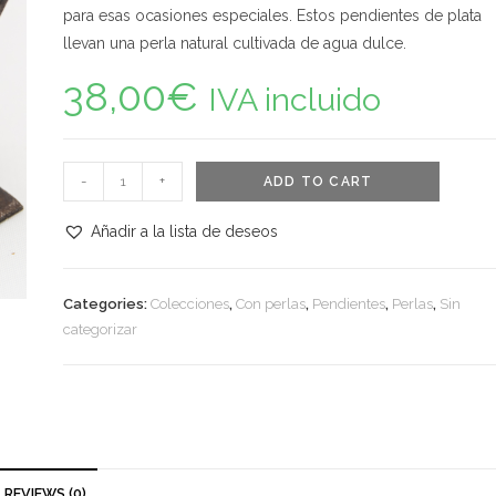
para esas ocasiones especiales. Estos pendientes de plata
llevan una perla natural cultivada de agua dulce.
38,00
€
IVA incluido
Pendientes
-
+
ADD TO CART
de
plata
Añadir a la lista de deseos
con
perlas
Categories:
Colecciones
,
Con perlas
,
Pendientes
,
Perlas
,
Sin
naturales
categorizar
cultivadas
quantity
REVIEWS (0)