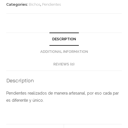
de
Categories:
Bichos
,
Pendientes
buhos
azules
quantity
DESCRIPTION
ADDITIONAL INFORMATION
REVIEWS (0)
Description
Pendientes realizados de manera artesanal, por eso cada par
es diferente y único.