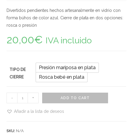
Divertidos pendientes hechos artesanalmente en vidrio con
forma búhos de color azul. Cierre de plata en dos opciones:
rosca o presión
20,00
€
IVA incluido
Presión mariposa en plata
TIPO DE
Rosca bebé en plata
CIERRE
Pendientes
-
+
ADD TO CART
de
vidrio
Añadir a la lista de deseos
con
forma
SKU:
N/A