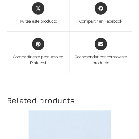
Opens
Opens
in
in
a
a
Twitea este producto
Compartir en Facebook
new
new
window
window
Opens
Opens
in
in
a
a
Compartir este producto en
Recomendar por correo este
new
new
Pinterest
producto
window
window
Related products