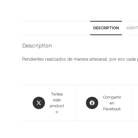
DESCRIPTION
ADDIT
Description
Pendientes realizados de manera artesanal, por eso cada p
Opens
Twitea
Opens
Compartir
este
in
en
in
product
a
Facebook
a
o
new
new
window
window