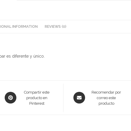
IONAL INFORMATION
REVIEWS (0)
ar es diferente y único.
Opens
Opens
Compartir este
Recomendar por
producto en
correo este
in
in
Pinterest
producto
a
a
new
new
window
window