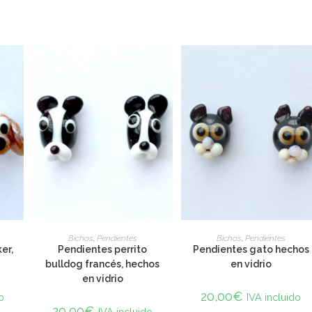
SELECT OPTIONS
SELECT OPTIONS
Bichos
,
Pendientes
Bichos
,
Pendientes
er,
Pendientes perrito
Pendientes gato hechos
bulldog francés, hechos
en vidrio
en vidrio
20,00
€
o
IVA incluido
20,00
€
IVA incluido