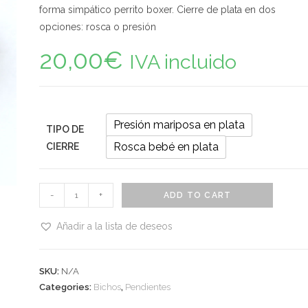
forma simpático perrito boxer. Cierre de plata en dos
opciones: rosca o presión
20,00
€
IVA incluido
Presión mariposa en plata
TIPO DE
Rosca bebé en plata
CIERRE
Pendientes
-
+
ADD TO CART
perrito
boxer,
Añadir a la lista de deseos
hechos
en
SKU:
N/A
vidrio
Categories:
Bichos
,
Pendientes
quantity