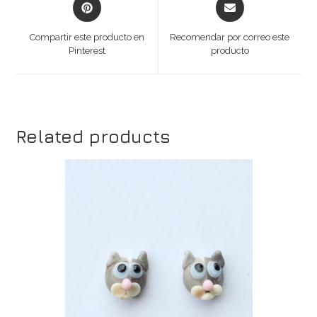
Opens
Opens
in
in
a
a
Compartir este producto en
Recomendar por correo este
new
new
Pinterest
producto
window
window
Related products