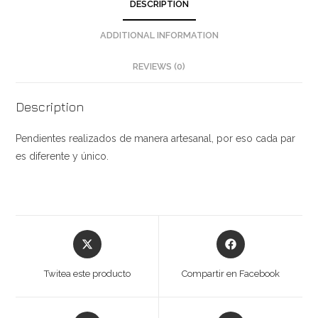
DESCRIPTION
ADDITIONAL INFORMATION
REVIEWS (0)
Description
Pendientes realizados de manera artesanal, por eso cada par
es diferente y único.
Opens
Opens
in
in
a
a
Twitea este producto
Compartir en Facebook
new
new
window
window