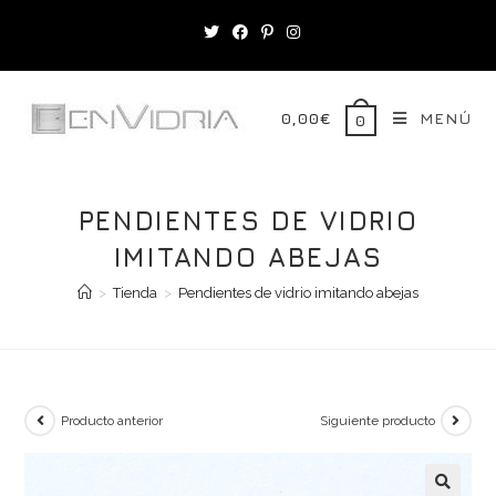
Saltar
al
contenido
0,00
€
MENÚ
0
PENDIENTES DE VIDRIO
IMITANDO ABEJAS
>
Tienda
>
Pendientes de vidrio imitando abejas
Producto anterior
Siguiente producto