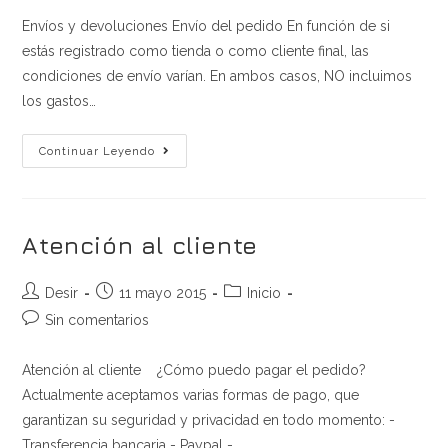
entrada:
entrada:
entrada:
la
Envíos y devoluciones Envío del pedido En función de si
entrada:
estás registrado como tienda o como cliente final, las
condiciones de envío varían. En ambos casos, NO incluimos
los gastos…
Envío
Continuar Leyendo
Y
Devolución
Atención al cliente
Autor
Publicación
Categoría
Desir
11 mayo 2015
Inicio
de
de
de
Comentarios
Sin comentarios
la
la
la
de
entrada:
entrada:
entrada:
la
Atención al cliente ¿Cómo puedo pagar el pedido?
entrada:
Actualmente aceptamos varias formas de pago, que
garantizan su seguridad y privacidad en todo momento: -
Transferencia bancaria - Paypal -…