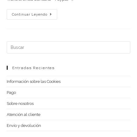
Atención
Continuar Leyendo
Al
Cliente
Buscar
en
esta
web
Entradas Recientes
Información sobre las Cookies
Pago
Sobre nosotros
Atención al cliente
Envío y devolución