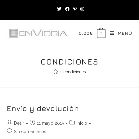
Saltar
al
contenido
0,00
€
MENÚ
0
CONDICIONES
>
condiciones
Envío y devolución
Autor
Publicación
Categoría
Desir
11 mayo 2015
Inicio
de
de
de
Comentarios
Sin comentarios
la
la
la
de