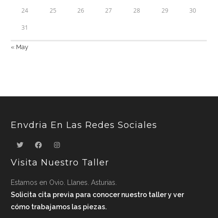
24
25
26
27
28
29
30
31
« May
Envdria En Las Redes Sociales
Visita Nuestro Taller
Estamos en Ovio. Llanes. Asturias.
Solicita cita previa para conocer nuestro taller y ver
cómo trabajamos las piezas.