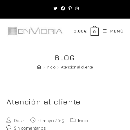
Saltar
al
contenido
0,00
€
MENÚ
0
BLOG
>
Inicio
>
Atención al cliente
Atención al cliente
Autor
Publicación
Categoría
Desir
11 mayo 2015
Inicio
de
de
de
Comentarios
Sin comentarios