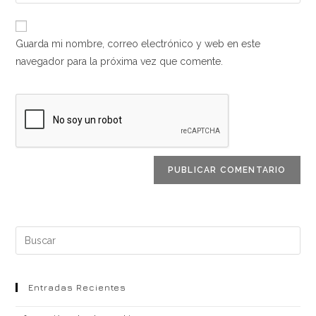
la
usuario
correo
URL
para
electrónico
de
comentar
Guarda mi nombre, correo electrónico y web en este
para
tu
navegador para la próxima vez que comente.
comentar
web
(opcional)
Buscar
en
esta
web
Entradas Recientes