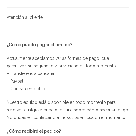
la
la
la
de
entrada:
entrada:
entrada:
la
entrada:
Atención al cliente
¿Cómo puedo pagar el pedido?
Actualmente aceptamos varias formas de pago, que
garantizan su seguridad y privacidad en todo momento:
– Transferencia bancaria
– Paypal
– Contrareembolso
Nuestro equipo está disponible en todo momento para
resolver cualquier duda que surja sobre cómo hacer un pago.
No dudes en contactar con nosotros en cualquier momento.
¿Cómo recibiré el pedido?