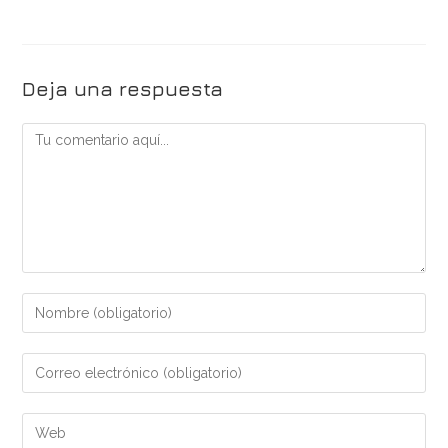
Deja una respuesta
Comentario
Introduce
tu
nombre
Introduce
o
tu
nombre
dirección
Introduce
de
de