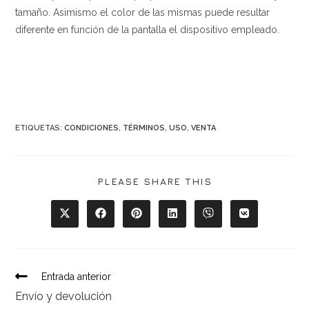
tamaño. Asimismo el color de las mismas puede resultar
diferente en función de la pantalla el dispositivo empleado.
ETIQUETAS:
CONDICIONES
,
TÉRMINOS
,
USO
,
VENTA
COMPARTIR
PLEASE SHARE THIS
ESTE
CONTENIDO
Se
Se
Se
Se
Se
Se
abre
abre
abre
abre
abre
abre
en
en
en
en
en
en
una
una
una
una
una
una
nueva
nueva
nueva
nueva
nueva
nueva
ventana
ventana
ventana
ventana
ventana
ventana
Leer
Entrada anterior
más
Envío y devolución
artículos