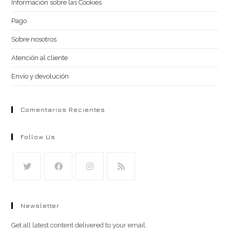
Información sobre las Cookies
Pago
Sobre nosotros
Atención al cliente
Envío y devolución
Comentarios Recientes
Follow Us
Se
Se
Se
Se
abre
abre
abre
abre
Newsletter
en
en
en
en
una
una
una
una
Get all latest content delivered to your email.