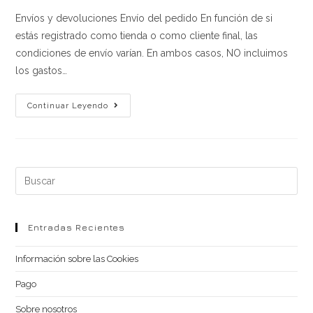
entrada:
entrada:
entrada:
la
Envíos y devoluciones Envío del pedido En función de si
entrada:
estás registrado como tienda o como cliente final, las
condiciones de envío varían. En ambos casos, NO incluimos
los gastos…
Envío
Continuar Leyendo
Y
Devolución
Buscar
en
esta
web
Entradas Recientes
Información sobre las Cookies
Pago
Sobre nosotros