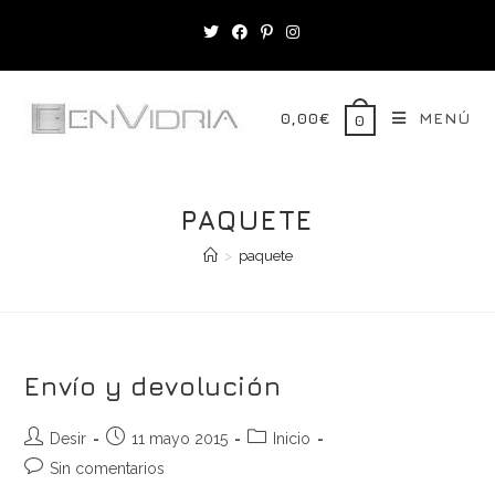
Saltar
al
contenido
0,00
€
MENÚ
0
PAQUETE
>
paquete
Envío y devolución
Autor
Publicación
Categoría
Desir
11 mayo 2015
Inicio
de
de
de
Comentarios
Sin comentarios
la
la
la
de