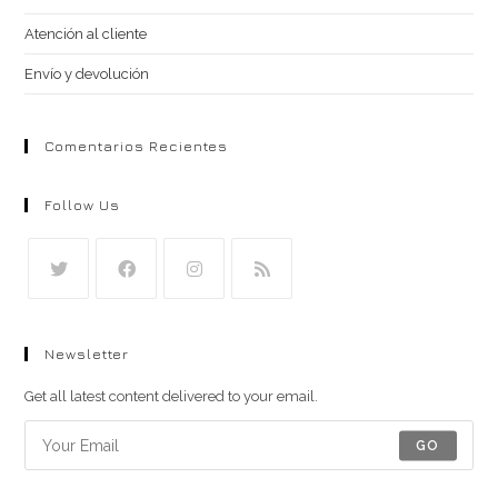
Atención al cliente
Envío y devolución
Comentarios Recientes
Follow Us
Se
Se
Se
Se
abre
abre
abre
abre
Newsletter
en
en
en
en
una
una
una
una
Get all latest content delivered to your email.
nueva
nueva
nueva
nueva
GO
pestaña
pestaña
pestaña
pestaña