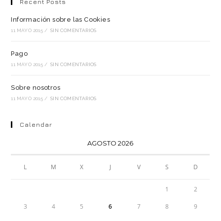
Recent Posts
Información sobre las Cookies
11 MAYO 2015
/
SIN COMENTARIOS
Pago
11 MAYO 2015
/
SIN COMENTARIOS
Sobre nosotros
11 MAYO 2015
/
SIN COMENTARIOS
Calendar
AGOSTO 2026
L
M
X
J
V
S
D
1
2
3
4
5
6
7
8
9