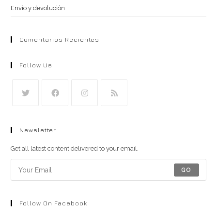
Envío y devolución
Comentarios Recientes
Follow Us
Se
Se
Se
Se
abre
abre
abre
abre
Newsletter
en
en
en
en
una
una
una
una
Get all latest content delivered to your email.
nueva
nueva
nueva
nueva
GO
pestaña
pestaña
pestaña
pestaña
Follow On Facebook