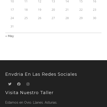
10
11
12
13
14
15
16
17
18
19
20
21
22
23
24
25
26
27
28
29
30
31
« May
Envdria En Las Redes Sociales
Visita Nuestro Taller
Estamos en Ovio. Llanes. Asturias.