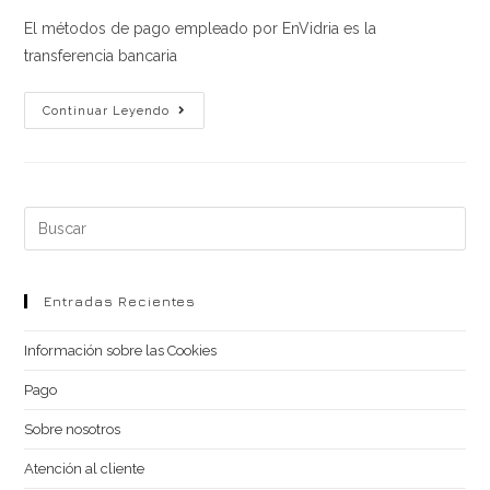
entrada:
entrada:
entrada:
la
El métodos de pago empleado por EnVidria es la
entrada:
transferencia bancaria
Pago
Continuar Leyendo
Buscar
en
esta
web
Entradas Recientes
Información sobre las Cookies
Pago
Sobre nosotros
Atención al cliente