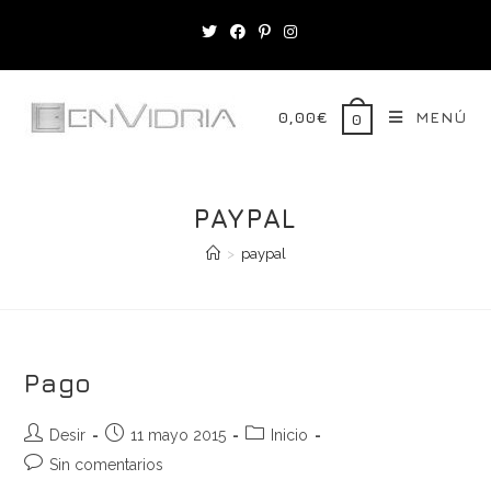
Saltar
al
contenido
0,00
€
MENÚ
0
PAYPAL
>
paypal
Pago
Autor
Publicación
Categoría
Desir
11 mayo 2015
Inicio
de
de
de
Comentarios
Sin comentarios
la
la
la
de