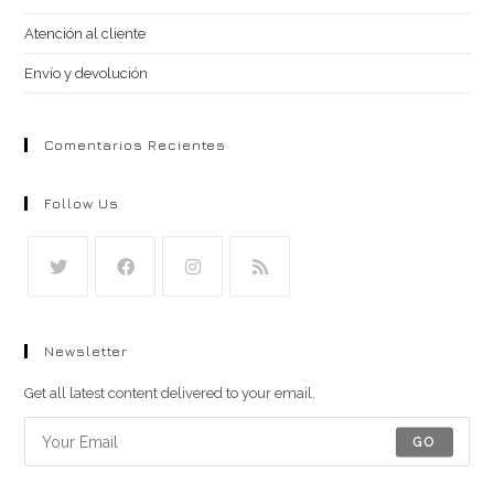
Atención al cliente
Envío y devolución
Comentarios Recientes
Follow Us
Se
Se
Se
Se
abre
abre
abre
abre
Newsletter
en
en
en
en
una
una
una
una
Get all latest content delivered to your email.
nueva
nueva
nueva
nueva
GO
pestaña
pestaña
pestaña
pestaña