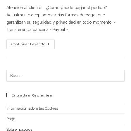
entrada:
entrada:
entrada:
la
Atención al cliente ¿Cómo puedo pagar el pedido?
entrada:
Actualmente aceptamos varias formas de pago, que
garantizan su seguridad y privacidad en todo momento: -
Transferencia bancaria - Paypal -…
Atención
Continuar Leyendo
Al
Cliente
Buscar
en
esta
web
Entradas Recientes
Información sobre las Cookies
Pago
Sobre nosotros