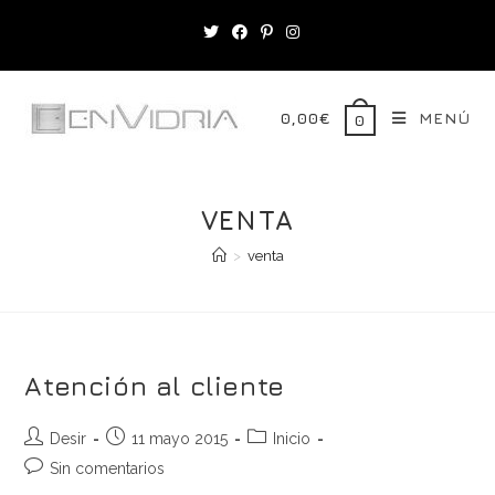
Saltar
al
contenido
0,00
€
MENÚ
0
VENTA
>
venta
Atención al cliente
Autor
Publicación
Categoría
Desir
11 mayo 2015
Inicio
de
de
de
Comentarios
Sin comentarios
la
la
la
de