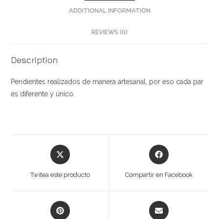
ADDITIONAL INFORMATION
REVIEWS (0)
Description
Pendientes realizados de manera artesanal, por eso cada par
es diferente y único.
Opens
Opens
in
in
a
a
Twitea este producto
Compartir en Facebook
new
new
window
window
Opens
Opens
in
in