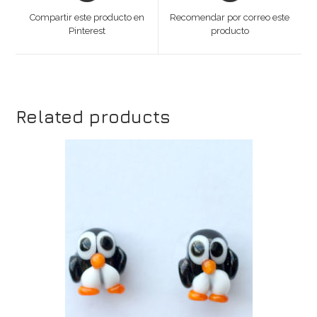
a
a
Compartir este producto en
Recomendar por correo este
new
new
Pinterest
producto
window
window
Related products