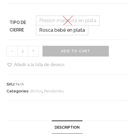
Presión mariposa en plata
TIPO DE
Rosca bebé en plata
CIERRE
Pendientes
-
+
ADD TO CART
de
vidrio
Añadir a la lista de deseos
con
forma
SKU:
N/A
de
Categories:
Bichos
,
Pendientes
mariquita
roja
quantity
DESCRIPTION