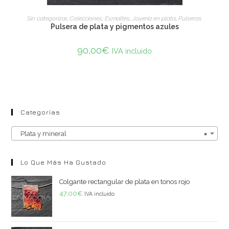
ADD TO CART
Sin categorizar
,
Colecciones
,
Esmaltes
,
Joyería en plata
,
Pulseras
Pulsera de plata y pigmentos azules
90,00
€
IVA incluido
Categorías
Plata y mineral
×
Lo Que Más Ha Gustado
Colgante rectangular de plata en tonos rojo
47,00
€
IVA incluido