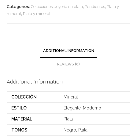
y
Categories:
Colecciones
,
Joyería en plata
,
Pendientes
,
Plata y
mineral
mineral
,
Plata y mineral
quantity
ADDITIONAL INFORMATION
REVIEWS (0)
Additional information
COLECCIÓN
Mineral
ESTILO
Elegante, Moderno
MATERIAL
Plata
TONOS
Negro, Plata