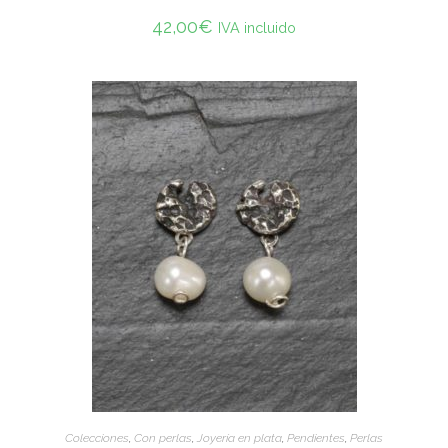
42,00
€
IVA incluido
ADD TO CART
Colecciones
,
Con perlas
,
Joyería en plata
,
Pendientes
,
Perlas