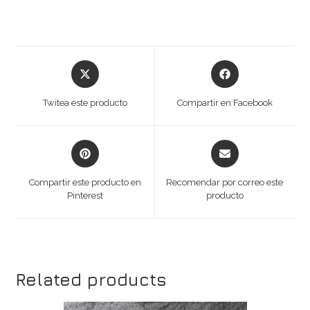
Opens
Opens
in
in
a
a
Twitea este producto
Compartir en Facebook
new
new
window
window
Opens
Opens
in
in
a
a
Compartir este producto en
Recomendar por correo este
new
new
Pinterest
producto
window
window
Related products