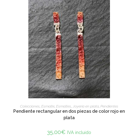
ADD TO CART
Colecciones
,
Esmalte
,
Esmaltes
,
Joyería en plata
,
Pendientes
Pendiente rectangular en dos piezas de color rojo en
plata
35,00
€
IVA incluido