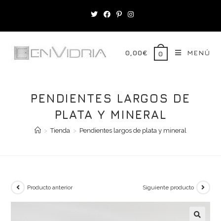
Saltar
al
contenido
0,00
€
MENÚ
0
PENDIENTES LARGOS DE
PLATA Y MINERAL
>
Tienda
>
Pendientes largos de plata y mineral
Producto anterior
Siguiente producto